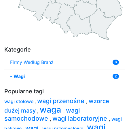
Kategorie
Firmy Według Branż
6
-
Wagi
2
Popularne tagi
wagi przenośne
wzorce
wagi stołowe
,
,
waga
wagi
dużej masy
,
,
samochodowe
wagi laboratoryjne
,
,
wagi
wagi
wagi
hakowe
,
,
wagi przemysłowe
,