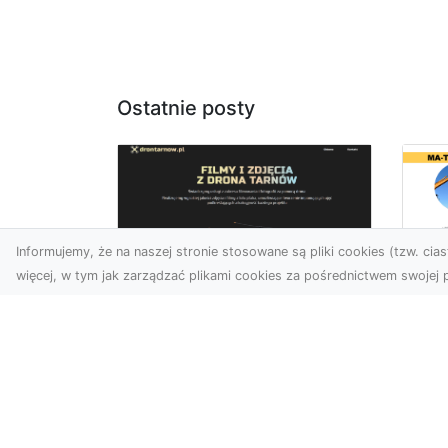
Ostatnie posty
Informujemy, że na naszej stronie stosowane są pliki cookies (tzw. ciast
więcej, w tym jak zarządzać plikami cookies za pośrednictwem swojej p
Ja
Zdjęcia z drona
Tr
Dębica – nowoczesne
Ro
ujęcia dla Twojego
Wy
biznesu
Bu
Wykorzystanie dronów w
Wy
fotografii i filmowaniu