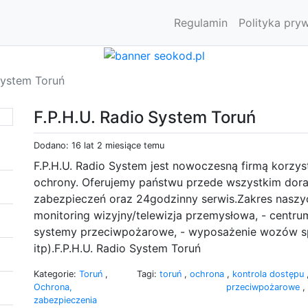
Regulamin
Polityka pry
System Toruń
F.P.H.U. Radio System Toruń
Dodano: 16 lat 2 miesiące temu
F.P.H.U. Radio System jest nowoczesną firmą korzy
ochrony. Oferujemy państwu przede wszystkim dor
zabezpieczeń oraz 24godzinny serwis.Zakres naszyc
monitoring wizyjny/telewizja przemysłowa, - centru
systemy przeciwpożarowe, - wyposażenie wozów sp
itp).F.P.H.U. Radio System Toruń
Kategorie:
Toruń
,
Tagi:
toruń
,
ochrona
,
kontrola dostępu
Ochrona,
przeciwpożarowe
,
zabezpieczenia