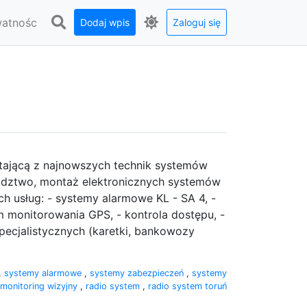
watnośc
Dodaj wpis
Zaloguj się
stającą z najnowszych technik systemów
adztwo, montaż elektronicznych systemów
h usług: - systemy alarmowe KL - SA 4, -
m monitorowania GPS, - kontrola dostępu, -
ecjalistycznych (karetki, bankowozy
,
systemy alarmowe
,
systemy zabezpieczeń
,
systemy
monitoring wizyjny
,
radio system
,
radio system toruń