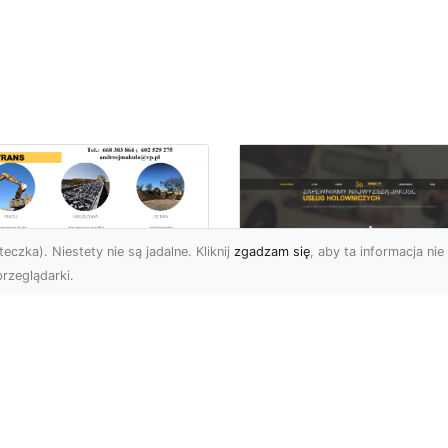
eczka). Niestety nie są jadalne. Kliknij
zgadzam się
, aby ta informacja nie 
rzeglądarki.
kie Formalności
zeba Spełnić Przed
FHU XMar –
zpoczęciem
Profesjonalna Pom
burzenia
Drogowa w Radomi
dynku?
Na Którą Możesz
Zawsze Liczyć
burzenie Budynku –