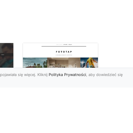
pojawiała się więcej. Kliknij
Polityka Prywatności
, aby dowiedzieć się
By dziecko miało
oc
pokój niczym z
u,
najpiękniejszej bajki!
Modne fototapety