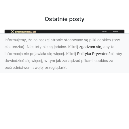
Ostatnie posty
Informujemy, że na naszej stronie stosowane są pliki cookies (tzw.
ciasteczka). Niestety nie są jadalne. Kliknij
zgadzam się
, aby ta
informacja nie pojawiała się więcej. Kliknij
Polityka Prywatności
, aby
dowiedzieć się więcej, w tym jak zarządzać plikami cookies za
pośrednictwem swojej przeglądarki.
Zdjęcia z drona Dębica – nowoczesne
ujęcia dla Twojego biznesu
Wykorzystanie dronów w fotografii i filmowaniu
otwiera nowe możliwości w promocji i