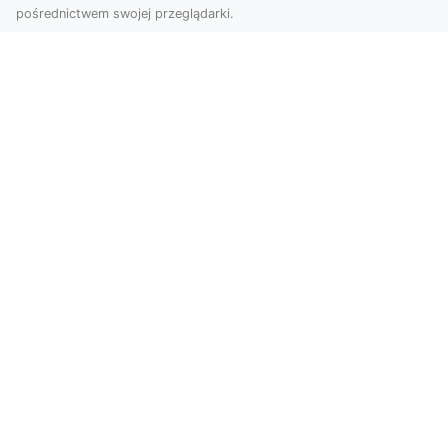
pośrednictwem swojej przeglądarki.
Zdjęcia z drona Dębica – nowoczesne
ujęcia dla Twojego biznesu
Wykorzystanie dronów w fotografii i filmowaniu
otwiera nowe możliwości w promocji i
dokumentacji. ...