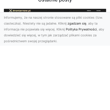
Informujemy, że na naszej stronie stosowane są pliki cookies (tzw.
ciasteczka). Niestety nie są jadalne. Kliknij
zgadzam się
, aby ta
informacja nie pojawiała się więcej. Kliknij
Polityka Prywatności
, aby
dowiedzieć się więcej, w tym jak zarządzać plikami cookies za
pośrednictwem swojej przeglądarki.
Zdjęcia z drona Dębica – nowoczesne
ujęcia dla Twojego biznesu
Wykorzystanie dronów w fotografii i filmowaniu
otwiera nowe możliwości w promocji i
dokumentacji. ...