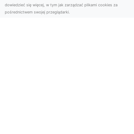
dowiedzieć się więcej, w tym jak zarządzać plikami cookies za
pośrednictwem swojej przeglądarki.
Zdjęcia z drona Dębica – nowoczesne
ujęcia dla Twojego biznesu
Wykorzystanie dronów w fotografii i filmowaniu
otwiera nowe możliwości w promocji i
dokumentacji. ...