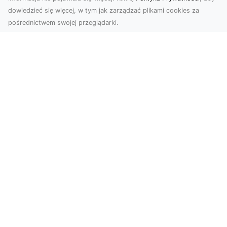
dowiedzieć się więcej, w tym jak zarządzać plikami cookies za
pośrednictwem swojej przeglądarki.
Zdjęcia z drona Dębica – nowoczesne
ujęcia dla Twojego biznesu
Wykorzystanie dronów w fotografii i filmowaniu
otwiera nowe możliwości w promocji i
dokumentacji. ...