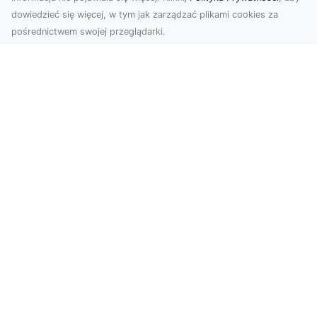
dowiedzieć się więcej, w tym jak zarządzać plikami cookies za
pośrednictwem swojej przeglądarki.
Zdjęcia z drona Dębica – nowoczesne
ujęcia dla Twojego biznesu
Wykorzystanie dronów w fotografii i filmowaniu
otwiera nowe możliwości w promocji i
dokumentacji. ...