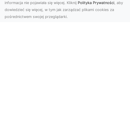
informacja nie pojawiała się więcej. Kliknij
Polityka Prywatności
, aby
dowiedzieć się więcej, w tym jak zarządzać plikami cookies za
pośrednictwem swojej przeglądarki.
Zdjęcia z drona Dębica – nowoczesne
ujęcia dla Twojego biznesu
Wykorzystanie dronów w fotografii i filmowaniu
otwiera nowe możliwości w promocji i
dokumentacji. ...