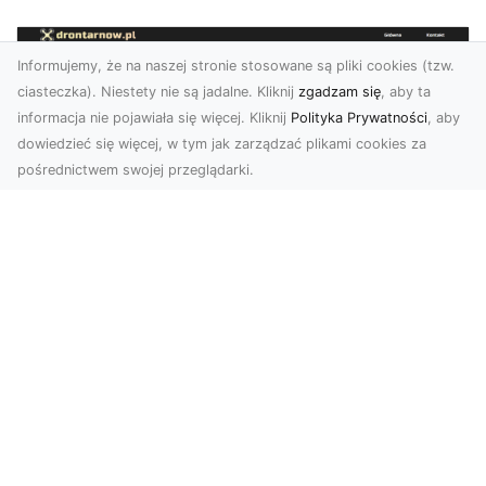
Informujemy, że na naszej stronie stosowane są pliki cookies (tzw.
ciasteczka). Niestety nie są jadalne. Kliknij
zgadzam się
, aby ta
informacja nie pojawiała się więcej. Kliknij
Polityka Prywatności
, aby
dowiedzieć się więcej, w tym jak zarządzać plikami cookies za
pośrednictwem swojej przeglądarki.
Zdjęcia z drona Dębica – nowoczesne
ujęcia dla Twojego biznesu
Wykorzystanie dronów w fotografii i filmowaniu
otwiera nowe możliwości w promocji i
dokumentacji. ...