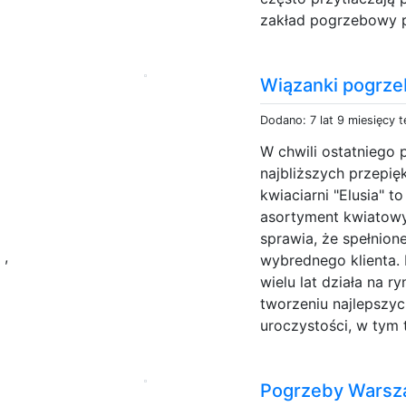
zakład pogrzebowy pr
Wiązanki pogrz
Dodano: 7 lat 9 miesięcy 
W chwili ostatniego 
najbliższych przepi
kwiaciarni "Elusia" 
asortyment kwiatowy,
sprawia, że spełnio
a
,
wybrednego klienta. 
wielu lat działa na
tworzeniu najlepszy
uroczystości, w tym 
Pogrzeby Wars