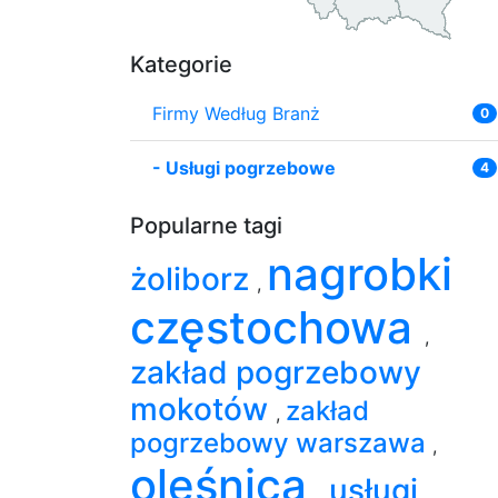
Kategorie
Firmy Według Branż
0
-
Usługi pogrzebowe
4
Popularne tagi
nagrobki
żoliborz
,
częstochowa
,
zakład pogrzebowy
mokotów
zakład
,
pogrzebowy warszawa
,
oleśnica
usługi
,