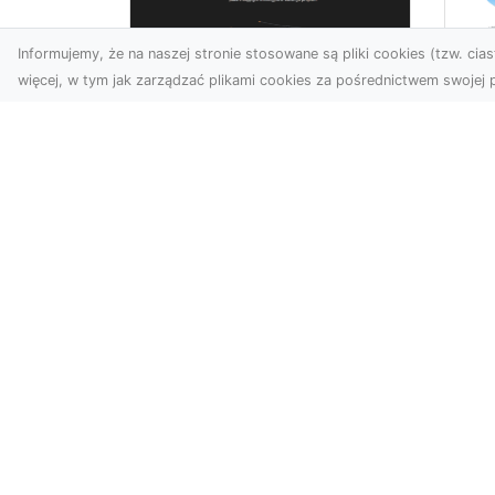
Informujemy, że na naszej stronie stosowane są pliki cookies (tzw. ciast
więcej, w tym jak zarządzać plikami cookies za pośrednictwem swojej p
Ja
Zdjęcia z drona
Tr
Dębica – nowoczesne
Ro
ujęcia dla Twojego
Wy
biznesu
Bu
Wykorzystanie dronów w
Wy
fotografii i filmowaniu
Jak
otwiera nowe możliwości w
Ze
promocji i dokumentacji. ...
Ro
wyb