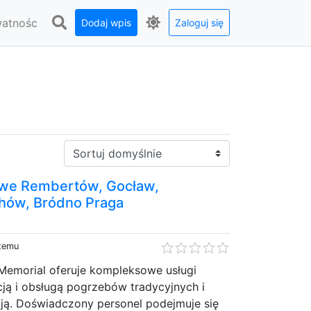
watnośc
Dodaj wpis
Zaloguj się
Sortuj:
owe Rembertów, Gocław,
hów, Bródno Praga
 temu
emorial oferuje kompleksowe usługi
ją i obsługą pogrzebów tradycyjnych i
ą. Doświadczony personel podejmuje się