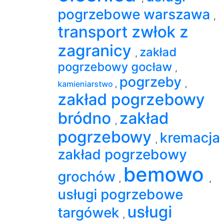
pogrzebowe warszawa
,
transport zwłok z
zagranicy
zakład
,
pogrzebowy gocław
,
pogrzeby
kamieniarstwo
,
,
zakład pogrzebowy
bródno
zakład
,
pogrzebowy
kremacj
,
zakład pogrzebowy
bemowo
grochów
,
,
usługi pogrzebowe
usługi
targówek
,