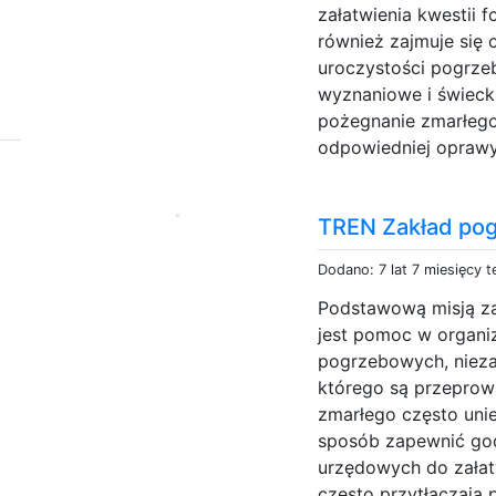
załatwienia kwestii 
również zajmuje się 
uroczystości pogrze
wyznaniowe i świecki
pożegnanie zmarłego
odpowiedniej oprawy.
TREN Zakład po
Dodano: 7 lat 7 miesięcy 
Podstawową misją z
jest pomoc w organi
pogrzebowych, niezal
którego są przeprow
zmarłego często uni
sposób zapewnić god
urzędowych do załat
często przytłaczają