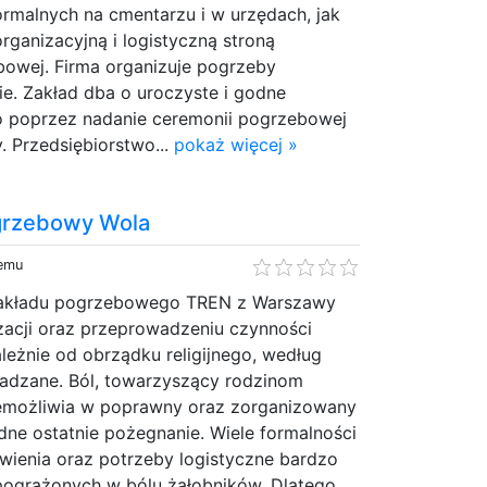
formalnych na cmentarzu i w urzędach, jak
organizacyjną i logistyczną stroną
bowej. Firma organizuje pogrzeby
e. Zakład dba o uroczyste i godne
 poprzez nadanie ceremonii pogrzebowej
 Przedsiębiorstwo...
pokaż więcej »
grzebowy Wola
temu
akładu pogrzebowego TREN z Warszawy
zacji oraz przeprowadzeniu czynności
eżnie od obrządku religijnego, według
adzane. Ból, towarzyszący rodzinom
emożliwia w poprawny oraz zorganizowany
ne ostatnie pożegnanie. Wiele formalności
wienia oraz potrzeby logistyczne bardzo
 pogrążonych w bólu żałobników. Dlatego