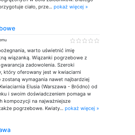
zygotuje ciało, prze...
pokaż więcej »
ebowe
temu
pożegnania, warto uświetnić imię
ękną wiązanką. Wiązanki pogrzebowe z
to gwarancja zadowolenia. Szeroki
 który oferowany jest w kwiaciarni
ne zostaną wymagania nawet najbardziej
Kwiaciarnia Elusia (Warszawa - Bródno) od
 rynku i swoim doświadczeniem pomaga w
ch kompozycji na najważniejsze
także pogrzebowe. Kwiaty...
pokaż więcej »
zawa