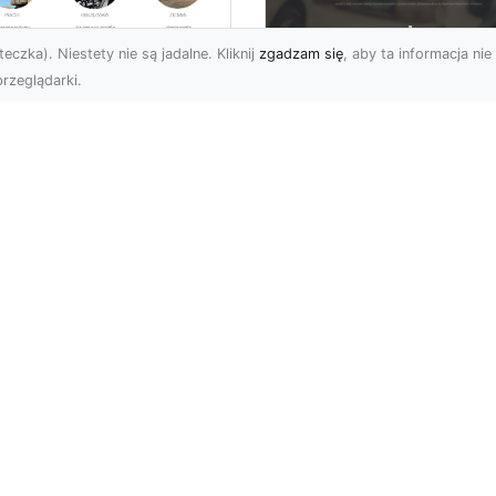
eczka). Niestety nie są jadalne. Kliknij
zgadzam się
, aby ta informacja nie 
rzeglądarki.
kie Formalności
zeba Spełnić Przed
FHU XMar –
zpoczęciem
Profesjonalna Pom
burzenia
Drogowa w Radomi
dynku?
Na Którą Możesz
Zawsze Liczyć
burzenie Budynku –
ie Dokumenty i
FHU XMar – Zawsze
zwolenia Są Potrzebne?
Gotowi, aby Pomóc
zpoczęcie procesu
Kierowcom w Potrzebie
urzenia bu...
Nieoczekiwane sytuacje
drodze mogą p...