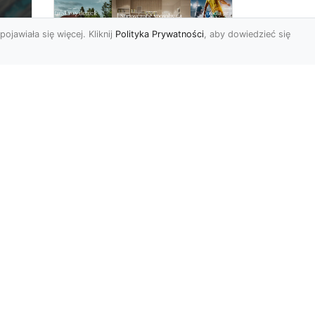
pojawiała się więcej. Kliknij
Polityka Prywatności
, aby dowiedzieć się
By dziecko miało
oc
pokój niczym z
u,
najpiękniejszej bajki!
Modne fototapety
Pokój dziecięcy może
prezentować się naprawdę
cudownie (oczywiście pod
warunkiem, że w
 na
odpowiedni...