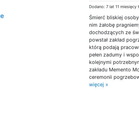
Dodano: 7 lat 11 miesięcy
ce
Śmierć bliskiej osob
nim żałobę pragniem
dochodzących ze świ
powstał zakład pog
którą podają pracown
pełen zadumy i wspo
kolejnymi potrzebny
zakładu Memento Mor
ceremonii pogrzebowe
więcej »