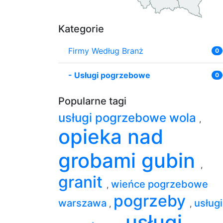
Kategorie
Firmy Według Branż
0
-
Usługi pogrzebowe
0
Popularne tagi
usługi pogrzebowe wola
,
opieka nad
grobami gubin
,
granit
wieńce pogrzebowe
,
pogrzeby
warszawa
usługi
,
,
usługi