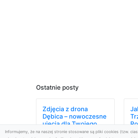
Ostatnie posty
Zdjęcia z drona
Ja
Dębica – nowoczesne
Tr
ujęcia dla Twojego
Ro
biznesu
Wy
Informujemy, że na naszej stronie stosowane są pliki cookies (tzw. ciast