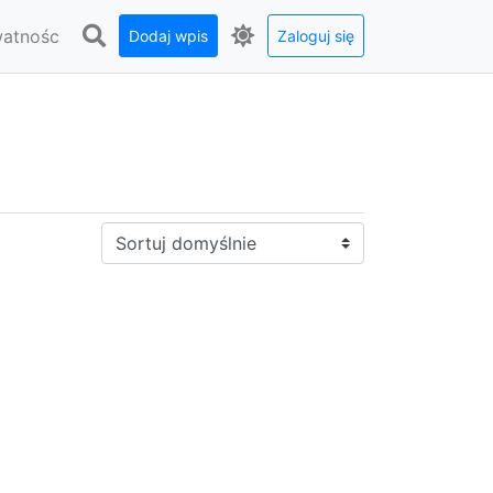
watnośc
Dodaj wpis
Zaloguj się
Sortuj: