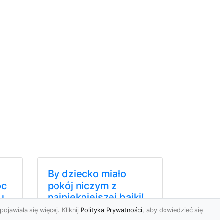
By dziecko miało
oc
pokój niczym z
u,
najpiękniejszej bajki!
Modne fototapety
pojawiała się więcej. Kliknij
Polityka Prywatności
, aby dowiedzieć się