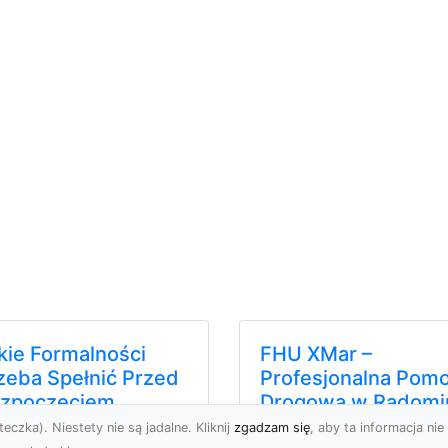
kie Formalności
FHU XMar –
zeba Spełnić Przed
Profesjonalna Pom
zpoczęciem
Drogowa w Radomi
burzenia
Na Którą Możesz
eczka). Niestety nie są jadalne. Kliknij
zgadzam się
, aby ta informacja nie 